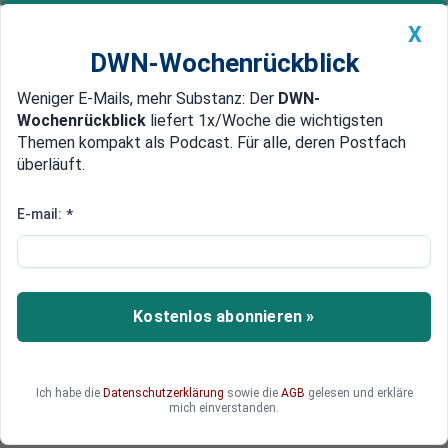
X
DWN-Wochenrückblick
Weniger E-Mails, mehr Substanz: Der
DWN-
Geldanlage Premium
Newsticker
MEIN DWN:
Wochenrückblick
liefert 1x/Woche die wichtigsten
Edelmetalle
DWN-Magazin
China
Themen kompakt als Podcast. Für alle, deren Postfach
überläuft.
DWN-Wochenrückblick
Auto Premium
Inseln sollen aufgegeben werden
E-mail:
*
Leben auf Inseln zu teuer: Troika
will Griechen umsiedeln
Die Troika plant neue drastische
Kostenlos abonnieren »
Sparmaßnahmen für Griechenland: Demnach
sollen Inselbewohner aus Kostengründen
umgesiedelt werden.
Ich habe die
Datenschutzerklärung
sowie die
AGB
gelesen und erkläre
mich einverstanden.