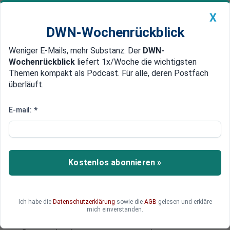
X
DWN-Wochenrückblick
Weniger E-Mails, mehr Substanz: Der
DWN-
Geldanlage Premium
Newsticker
MEIN DWN:
Wochenrückblick
liefert 1x/Woche die wichtigsten
Edelmetalle
DWN-Magazin
China
Themen kompakt als Podcast. Für alle, deren Postfach
überläuft.
DWN-Wochenrückblick
Auto Premium
ESM als Symbol der Solidarität
E-mail:
*
Wolfgang Schäuble:
Geldschwemme erhöht
Inflationsgefahr
Kostenlos abonnieren »
Weltweit müssten die Zentralbanken sich
rechtzeitig von ihrer derzeitigen massiv
gelockerten Geldpolitik verabschieden, warnt
Ich habe die
Datenschutzerklärung
sowie die
AGB
gelesen und erkläre
Wolfgang Schäuble. Die immens hohen in den
mich einverstanden.
Markt gepumpten Gelder würden den