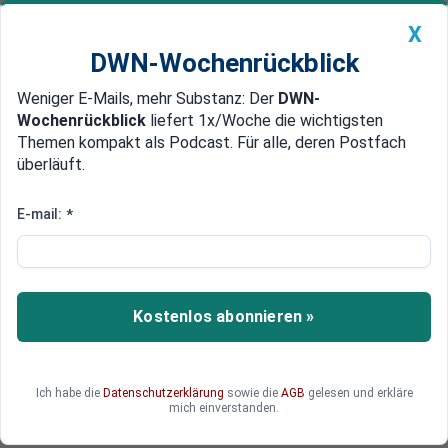
X
DWN-Wochenrückblick
Weniger E-Mails, mehr Substanz: Der
DWN-
Geldanlage Premium
Newsticker
MEIN DWN:
Wochenrückblick
liefert 1x/Woche die wichtigsten
Edelmetalle
DWN-Magazin
China
Themen kompakt als Podcast. Für alle, deren Postfach
überläuft.
DWN-Wochenrückblick
Auto Premium
Geduld neigt sich dem Ende
E-mail:
*
Neuwahlen gefordert: Berlusconi
droht Monti mit Rauswurf
Wenn die Wahlen in Italien nicht auf den Februar
Kostenlos abonnieren »
vorgezogen werden, werde die Regierung Monti
fallen, droht Silvio Berlusconi. Der ehemalige
Premier ist kurz davor, seine Kandidatur
Ich habe die
Datenschutzerklärung
sowie die
AGB
gelesen und erkläre
anzukündigen. Ohne die Unterstützung der PDL
mich einverstanden.
kann Monti keine weiteren Schritte umsetzen.