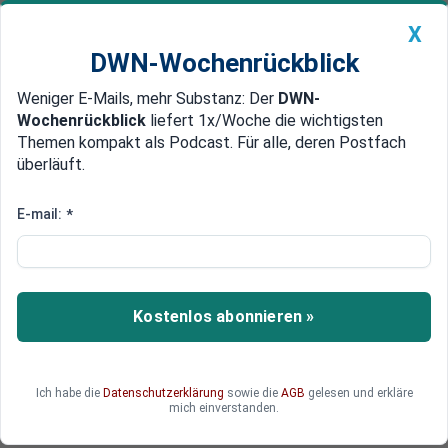
X
DWN-Wochenrückblick
Weniger E-Mails, mehr Substanz: Der
DWN-
Geldanlage Premium
Newsticker
MEIN DWN:
Wochenrückblick
liefert 1x/Woche die wichtigsten
Edelmetalle
DWN-Magazin
China
Themen kompakt als Podcast. Für alle, deren Postfach
überläuft.
DWN-Wochenrückblick
Auto Premium
Ausweitung der Macht
E-mail:
*
Geheimplan: EU will Budget für
Europa zentral verwalten
Ein automatisierter Transfer von Finanzhilfen soll
Kostenlos abonnieren »
so gewährleistet werden. Zudem will Herman
Van Rompuy alle Euro-Länder grundsätzlich zu
Reformen verpflichten, ganz gleich wie umsichtig
Ich habe die
Datenschutzerklärung
sowie die
AGB
gelesen und erkläre
diese mit ihren Finanzen sind.
mich einverstanden.