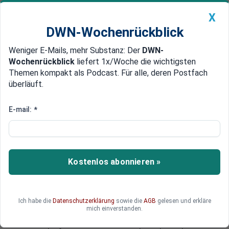
X
DWN-Wochenrückblick
Weniger E-Mails, mehr Substanz: Der
DWN-
Geldanlage Premium
Newsticker
MEIN DWN:
Wochenrückblick
liefert 1x/Woche die wichtigsten
Edelmetalle
DWN-Magazin
China
Themen kompakt als Podcast. Für alle, deren Postfach
überläuft.
DWN-Wochenrückblick
Auto Premium
Kleine Versicherer in Not
E-mail:
*
Ende für den Garantie-Zins:
Versicherungen wollen keine
Kunden mehr
Kostenlos abonnieren »
Kleine Versicherer sprechen sich für eine
Senkung des Garantiezinses von
Lebensversicherungen auf 1,25 Prozent aus. Sie
Ich habe die
Datenschutzerklärung
sowie die
AGB
gelesen und erkläre
haben Schwierigkeiten, die hohen Zinsen aus den
mich einverstanden.
Altverträgen im Niedrigzinsumfeld zu