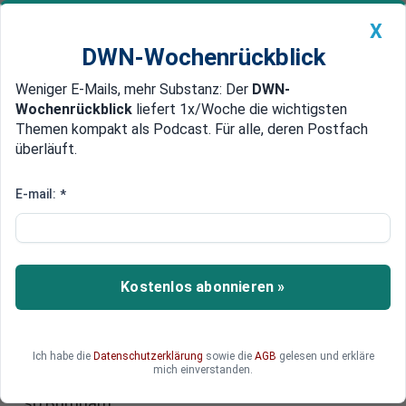
X
DWN-Wochenrückblick
Weniger E-Mails, mehr Substanz: Der
DWN-
Geldanlage Premium
Newsticker
MEIN DWN:
Wochenrückblick
liefert 1x/Woche die wichtigsten
Edelmetalle
DWN-Magazin
China
Themen kompakt als Podcast. Für alle, deren Postfach
überläuft.
DWN-Wochenrückblick
Auto Premium
Geld komplett abheben
E-mail:
*
Harvard-Ökonom ruft
Amerikaner zum Bank-Run auf
Die Spareinlagen sind bei den Banken nicht mehr
Kostenlos abonnieren »
sicher, so der frühere Harvard-Professor
Burnham. Den Worten hat er Taten folgen lassen
und fast sein gesamtes Vermögen von der Bank
Ich habe die
Datenschutzerklärung
sowie die
AGB
gelesen und erkläre
geholt. Wer sein Geld nicht rechtzeitig abhebt,
mich einverstanden.
werde vor verschlossenen Bank-Türen stehen,
so Burnham.