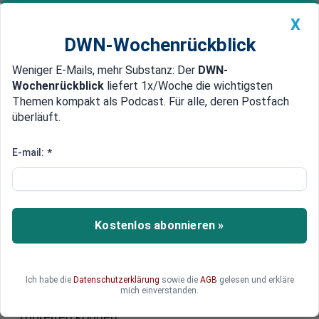
X
DWN-Wochenrückblick
Weniger E-Mails, mehr Substanz: Der
DWN-
Geldanlage Premium
Newsticker
MEIN DWN:
Wochenrückblick
liefert 1x/Woche die wichtigsten
Edelmetalle
DWN-Magazin
China
Themen kompakt als Podcast. Für alle, deren Postfach
überläuft.
DWN-Wochenrückblick
Auto Premium
Mit deutscher Unterstützung
E-mail:
*
Brüssel unterläuft nationale
Gerichte mit EU-Staatsanwalt
Der Rechtsausschuss des EU-Parlaments
Kostenlos abonnieren »
unterstützt die Kommission bei der Errichtung
einer europaweiten Staatsanwaltschaft. Brüssel
ignoriert dabei den Widerstand aus elf
Ich habe die
Datenschutzerklärung
sowie die
AGB
gelesen und erkläre
Mitgliedsstaaten. Die neue Behörde soll Telefone
mich einverstanden.
überwachen und auf Bank-Konten der Bürger
zugreifen können.