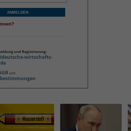
ANMELDEN
gessen?
meldung und Registrierung:
@deutsche-wirtschafts-
.de
AGB
und
zbestimmungen