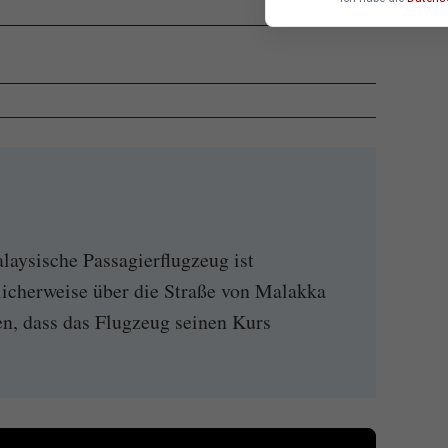
laysische Passagierflugzeug ist
licherweise über die Straße von Malakka
en, dass das Flugzeug seinen Kurs