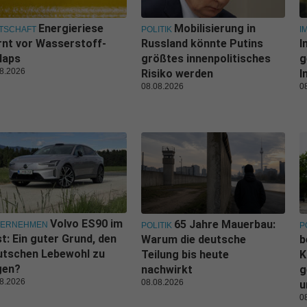
Energieriese
Mobilisierung in
TSCHAFT
POLITIK
I
nt vor Wasserstoff-
Russland könnte Putins
I
laps
größtes innenpolitisches
g
8.2026
Risiko werden
I
08.08.2026
0
Volvo ES90 im
65 Jahre Mauerbau:
TERNEHMEN
POLITIK
P
t: Ein guter Grund, den
Warum die deutsche
b
utschen Lebewohl zu
Teilung bis heute
K
gen?
nachwirkt
g
8.2026
08.08.2026
u
0