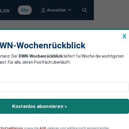
Anmelden
Abo
ILIEN
X
a
DWN-Wochenrückblick
WN-Wochenrückblick
stanz: Der
DWN-Wochenrückblick
liefert 1x/Woche die wichtigsten
ir im Tiefflug
. Für alle, deren Postfach überläuft.
as Flugzeug wirklich
r vielbefahrenen Straße
Kostenlos abonnieren »
äre allerdings nicht
chutzerklärung
sowie die
AGB
gelesen und erkläre mich einverstanden.