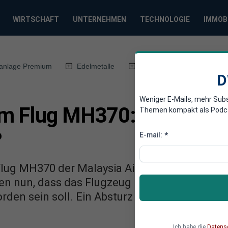
WIRTSCHAFT
UNTERNEHMEN
TECHNOLOGIE
IMMOB
anlage Premium
Edelmetalle
DWN-Magazin
Chin
D
Weniger E-Mails, mehr Sub
m Flug MH370: Malaysia A
Themen kompakt als Podcast
?
E-mail:
*
Flug MH370 der Malaysia Air geschehen? Ist d
en nun, dass das Flugzeug im Tiefflug über de
den sein soll. Ein Absturz in dieser Gegend w
Ich habe die
Datens