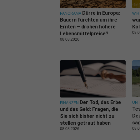
Dürre in Europa:
PANORAMA
WIR
Bauern fürchten um ihre
war
Ernten – drohen höhere
Kol
08.0
Lebensmittelpreise?
08.08.2026
Der Tod, das Erbe
UN
FINANZEN
Tes
und das Geld: Fragen, die
De
Sie sich bisher nicht zu
sa
stellen getraut haben
08.0
08.08.2026