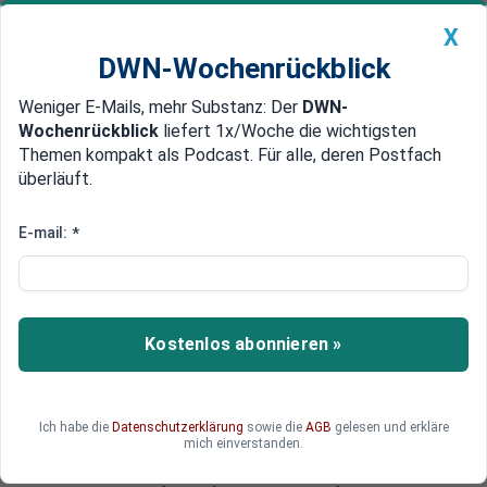
X
DWN-Wochenrückblick
Weniger E-Mails, mehr Substanz: Der
DWN-
Geldanlage Premium
Newsticker
MEIN DWN:
Wochenrückblick
liefert 1x/Woche die wichtigsten
Edelmetalle
DWN-Magazin
China
Themen kompakt als Podcast. Für alle, deren Postfach
überläuft.
DWN-Wochenrückblick
Auto Premium
Trick um nicht sparen zu müssen
E-mail:
*
Schulden-Krise: Frankreich
muss für Haushalt Not-
Reserven anzapfen
Kostenlos abonnieren »
Frankreich hat in der Schulden-Krise keinerlei
Maßnahmen zum Abbau der Staatsausgaben
unternommen. Um einen Konflikt mit den EU-
Ich habe die
Datenschutzerklärung
sowie die
AGB
gelesen und erkläre
Defizit-Zielen zu vermeiden, zapft Präsident nun
mich einverstanden.
die eiserne Reserve an. Das bringt der Regierung