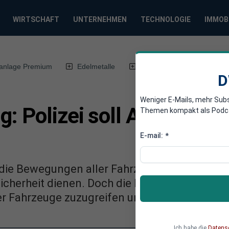
WIRTSCHAFT
UNTERNEHMEN
TECHNOLOGIE
IMMOB
anlage Premium
Edelmetalle
DWN-Magazin
Chin
D
Weniger E-Mails, mehr Sub
: Polizei soll Autos mit
Themen kompakt als Podcast
E-mail:
*
die Bewegungen aller Fahrzeuge europaweit 
cherheit dienen. Doch die Polizei arbeitet bere
der Fahrzeuge zuzugreifen und diese per Knop
Ich habe die
Datens