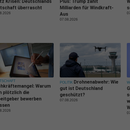
tz Krisen: Deutschlands
Plus: Trump zahlt
W
tschaft überrascht
Milliarden für Windkraft-
s
8.2026
0
Aus
07.08.2026
TSCHAFT
Drohnenabwehr: Wie
POLITIK
W
chkräftemangel: Warum
gut ist Deutschland
G
h plötzlich die
geschützt?
s
beitgeber bewerben
07.08.2026
w
ssen
W
8.2026
0