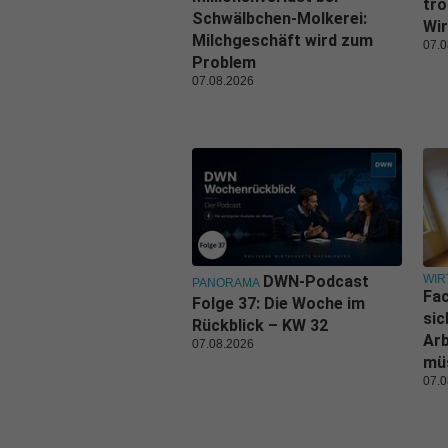
tro
Schwälbchen-Molkerei:
Wir
Milchgeschäft wird zum
07.0
Problem
07.08.2026
WIR
DWN-Podcast
PANORAMA
Fa
Folge 37: Die Woche im
sic
Rückblick – KW 32
Ar
07.08.2026
mü
07.0