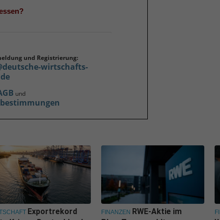
gessen?
meldung und Registrierung:
@deutsche-wirtschafts-
.de
AGB
und
zbestimmungen
Exportrekord
RWE-Aktie im
TSCHAFT
FINANZEN
F