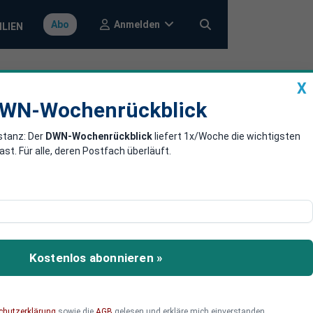
Anmelden
Abo
ILIEN
X
a
DWN-Wochenrückblick
WN-Wochenrückblick
stanz: Der
DWN-Wochenrückblick
liefert 1x/Woche die wichtigsten
 Fernbedienung
. Für alle, deren Postfach überläuft.
zu erfassen. Das neue
its intensiv daran, direkt
Kostenlos abonnieren »
fdruck zu stoppen.
chutzerklärung
sowie die
AGB
gelesen und erkläre mich einverstanden.