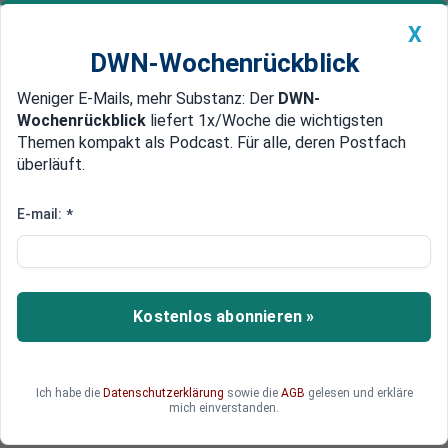
X
DWN-Wochenrückblick
Weniger E-Mails, mehr Substanz: Der
DWN-
Geldanlage Premium
Newsticker
MEIN DWN:
Wochenrückblick
liefert 1x/Woche die wichtigsten
Edelmetalle
DWN-Magazin
China
Themen kompakt als Podcast. Für alle, deren Postfach
überläuft.
DWN-Wochenrückblick
Auto Premium
Russland begrüßt den Abzug
E-mail:
*
McDonald’s zieht von der Krim
ab
McDonald’s hat seine Restaurants auf der Krim
Kostenlos abonnieren »
geschlossen und den Mitarbeitern Stellen in der
Ukraine angeboten. Daraufhin sagte der Vize-
Sprecher des russischen Parlaments, die US-
Ich habe die
Datenschutzerklärung
sowie die
AGB
gelesen und erkläre
Fast-Food-Kette solle Russland für immer
mich einverstanden.
verlassen.