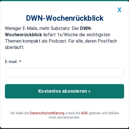
X
DWN-Wochenrückblick
Weniger E-Mails, mehr Substanz: Der
DWN-
Geldanlage Premium
Newsticker
MEIN DWN:
Wochenrückblick
liefert 1x/Woche die wichtigsten
Edelmetalle
DWN-Magazin
China
Themen kompakt als Podcast. Für alle, deren Postfach
überläuft.
DWN-Wochenrückblick
Auto Premium
EZB treibt Preise
E-mail:
*
Sparkassen warnen vor
Preisblasen bei deutschen
Immobilien
Kostenlos abonnieren »
Der Chefvolkswirt der Sparkassen-Finanzgruppe,
Michael Wolgast, fürchtet, dass die geplanten
geldpolitischen Maßnahmen der EZB
Ich habe die
Datenschutzerklärung
sowie die
AGB
gelesen und erkläre
kontraproduktiv sein könnten. Eine neuen
mich einverstanden.
Geldschwemme könnte die Verschuldung in