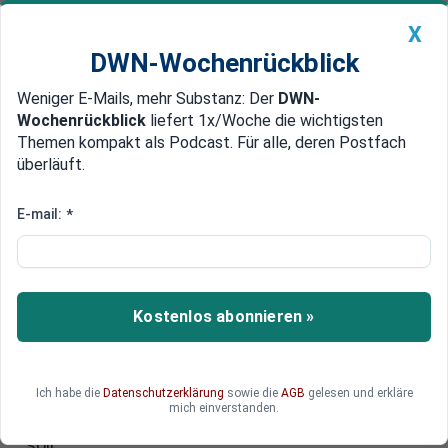
X
DWN-Wochenrückblick
Weniger E-Mails, mehr Substanz: Der
DWN-
Geldanlage Premium
Newsticker
MEIN DWN:
Wochenrückblick
liefert 1x/Woche die wichtigsten
Edelmetalle
DWN-Magazin
China
Themen kompakt als Podcast. Für alle, deren Postfach
überläuft.
DWN-Wochenrückblick
Auto Premium
Entwurf einer UN-Resolution
E-mail:
*
Russland fordert Stopp der
Gewalt gegen Separatisten
Westliche Länder hätten versichert, dass sich
Kostenlos abonnieren »
die Lage in der Ukraine nach der Präsidentenwahl
verbessern werde. Das Gegenteil ist der Fall, so
der russische Außenminister Lawrow. Russland
Ich habe die
Datenschutzerklärung
sowie die
AGB
gelesen und erkläre
arbeitet an einer UN-Resolution, die noch am
mich einverstanden.
Montag dem UN-Sicherheitsrat vorgelegt werden
soll.