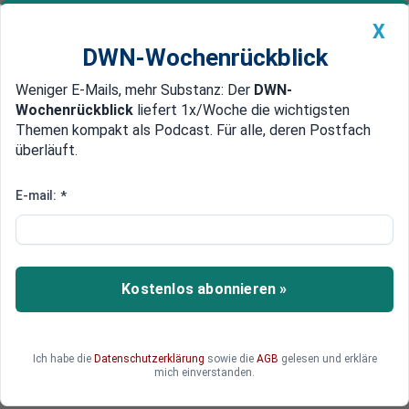
X
DWN-Wochenrückblick
Weniger E-Mails, mehr Substanz: Der
DWN-
Geldanlage Premium
Newsticker
MEIN DWN:
Wochenrückblick
liefert 1x/Woche die wichtigsten
Edelmetalle
DWN-Magazin
China
Themen kompakt als Podcast. Für alle, deren Postfach
überläuft.
DWN-Wochenrückblick
Auto Premium
Polizei mit deutschen Schusswaffen
E-mail:
*
Weltmeister: Deutsche Waffen-
Industrie verdient prächtig mit
der Fußball-WM
Kostenlos abonnieren »
Brasilien rüstet auf. Der Kampf gegen die Feinde
der Fußball-WM und der Olympischen Spiele hat
höchste Priorität. Die Waffen für die „Sicherheit“
Ich habe die
Datenschutzerklärung
sowie die
AGB
gelesen und erkläre
der sportlichen Mega-Events kommen auch aus
mich einverstanden.
Deutschland.