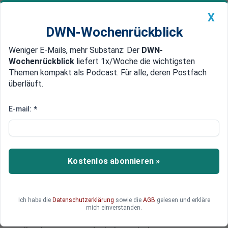
X
DWN-Wochenrückblick
Weniger E-Mails, mehr Substanz: Der
DWN-
Geldanlage Premium
Newsticker
MEIN DWN:
Wochenrückblick
liefert 1x/Woche die wichtigsten
Edelmetalle
DWN-Magazin
China
Themen kompakt als Podcast. Für alle, deren Postfach
überläuft.
DWN-Wochenrückblick
Auto Premium
Folgen des Referendums
E-mail:
*
Schweiz will mit EU über
Einwanderungs-Quote
verhandeln
Kostenlos abonnieren »
Die Schweiz bangt um 1,8 Milliarden Euro für die
Forschungs-Förderung. Eine Delegation räumte in
Brüssel ein, dass eine Begrenzung der
Ich habe die
Datenschutzerklärung
sowie die
AGB
gelesen und erkläre
Zuwanderung nicht mit EU-Recht vereinbar sei.
mich einverstanden.
Doch Brüssel zeigt den Schweizern nach der