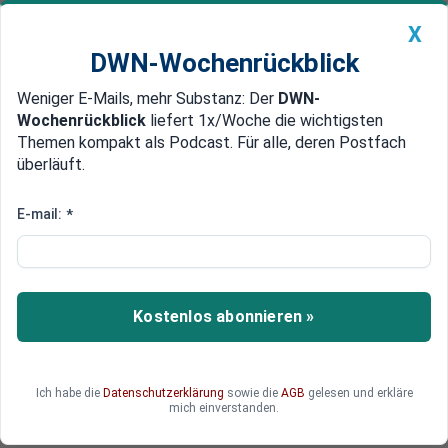
X
DWN-Wochenrückblick
Weniger E-Mails, mehr Substanz: Der
DWN-
Geldanlage Premium
Newsticker
MEIN DWN:
Wochenrückblick
liefert 1x/Woche die wichtigsten
Edelmetalle
DWN-Magazin
China
Themen kompakt als Podcast. Für alle, deren Postfach
überläuft.
DWN-Wochenrückblick
Auto Premium
Antrag abgelehnt
E-mail:
*
Le Pen und Wilders scheitern mit
Bildung von Rechtsfraktion
Das rechte Bündnis von Marine Le Pen scheiterte
Kostenlos abonnieren »
mit der Bildung einer offiziellen EU-Fraktion. Die
Gruppe konnte die erforderliche Anzahl an
Mitgliedsstaaten nicht fristgerecht erreichen. So
Ich habe die
Datenschutzerklärung
sowie die
AGB
gelesen und erkläre
entgehen dem Bündnis finanzielle Mittel und
mich einverstanden.
Redezeit im EU-Parlament.