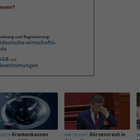
gessen?
meldung und Registrierung:
@deutsche-wirtschafts-
.de
AGB
und
zbestimmungen
Krankenkassen
Börsencrash in
ANZEN
WIRTSCHAFT
W