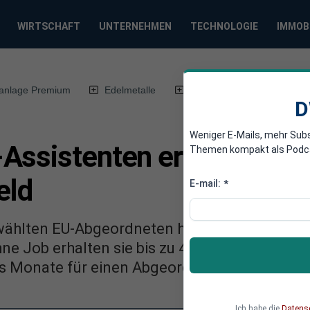
WIRTSCHAFT
UNTERNEHMEN
TECHNOLOGIE
IMMOB
anlage Premium
Edelmetalle
DWN-Magazin
Chin
D
Weniger E-Mails, mehr Sub
Assistenten erhalten 4.6
Themen kompakt als Podcast
eld
E-mail:
*
wählten EU-Abgeordneten haben Anspruch auf
hne Job erhalten sie bis zu 4.600 Euro pro Mon
s Monate für einen Abgeordneten tätig waren
Ich habe die
Datens