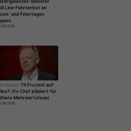
iedrigwasser: Minister
ill Lkw-Fahrverbot an
onn- und Feiertagen
ippen
6.08.2026
19 Prozent auf
IRTSCHAFT
lles?: Ifo-Chef plädiert für
öhere Mehrwertsteuer
6.08.2026