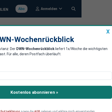
Anmelden
Abo
ILIEN
X
a
DWN-Wochenrückblick
WN-Wochenrückblick
stanz: Der
DWN-Wochenrückblick
liefert 1x/Woche die wichtigsten
00 Euro
. Für alle, deren Postfach überläuft.
 Arbeitslosengeld aus
at. Voraussetzung ist,
Kostenlos abonnieren »
.
chutzerklärung
sowie die
AGB
gelesen und erkläre mich einverstanden.