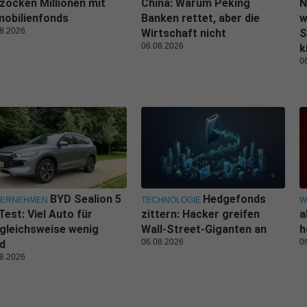
zocken Millionen mit
China: Warum Peking
N
obilienfonds
Banken rettet, aber die
w
8.2026
Wirtschaft nicht
S
06.08.2026
k
0
BYD Sealion 5
Hedgefonds
TERNEHMEN
TECHNOLOGIE
W
Test: Viel Auto für
zittern: Hacker greifen
a
gleichsweise wenig
Wall-Street-Giganten an
h
06.08.2026
0
d
8.2026