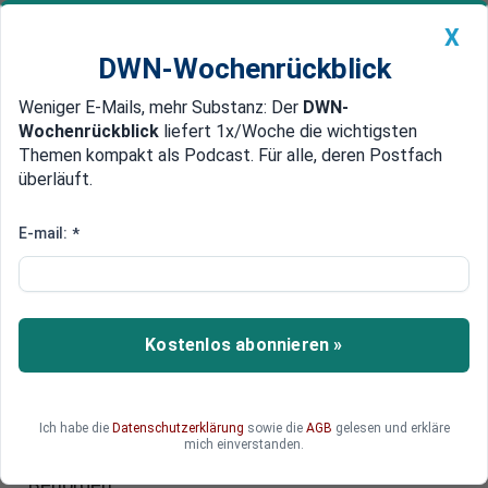
X
DWN-Wochenrückblick
Weniger E-Mails, mehr Substanz: Der
DWN-
Geldanlage Premium
Newsticker
MEIN DWN:
Wochenrückblick
liefert 1x/Woche die wichtigsten
Edelmetalle
DWN-Magazin
China
Themen kompakt als Podcast. Für alle, deren Postfach
überläuft.
DWN-Wochenrückblick
Auto Premium
Yuan als Alternative
E-mail:
*
Banken-Strafen werden zur
Gefahr für den Dollar
Die von der US-Justiz ausgesprochenen Banken-
Kostenlos abonnieren »
Strafen werden zur Gefahr für den Dollar. Er
könnte seine Rolle als weltweite Leitwährung
einbüßen. Denn Firmen und Banken planen, den
Ich habe die
Datenschutzerklärung
sowie die
AGB
gelesen und erkläre
US-Dollar als Handelswährung zu ersetzen. Sie
mich einverstanden.
fürchten sich vor künftigen Zugriffen der US-
Behörden.