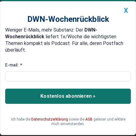
X
DWN-Wochenrückblick
Weniger E-Mails, mehr Substanz: Der
DWN-
Geldanlage Premium
Newsticker
MEIN DWN:
Wochenrückblick
liefert 1x/Woche die wichtigsten
Edelmetalle
DWN-Magazin
China
Themen kompakt als Podcast. Für alle, deren Postfach
überläuft.
DWN-Wochenrückblick
Auto Premium
„Großanleger kannten Risiko“
E-mail:
*
Europas Banken nervös: Espírito
Santo-Gläubiger werden
komplett rasiert
Kostenlos abonnieren »
Die insolvente Espírito Santo International will
ihre Groß-Gläubiger in keiner Weise
entschädigen. Die Banken hätten gewusst, dass
Ich habe die
Datenschutzerklärung
sowie die
AGB
gelesen und erkläre
sie ein riskantes Investment halten. In Europas
mich einverstanden.
Bank-Etagen wird man unruhig. EU-