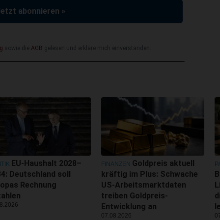
Jetzt abonnieren »
g
sowie die
AGB
gelesen und erkläre mich einverstanden.
EU-Haushalt 2028–
Goldpreis aktuell
ITIK
FINANZEN
P
4: Deutschland soll
kräftig im Plus: Schwache
B
ropas Rechnung
US-Arbeitsmarktdaten
L
zahlen
treiben Goldpreis-
d
8.2026
Entwicklung an
l
07.08.2026
0