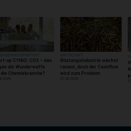
TERNEHMENSPORTRÄT
WIRTSCHAFT
P
rt-up CYNiO: CO2 – das
Rüstungsindustrie wächst
V
gas als Wunderwaffe
rasant, doch der Cashflow
W
 die Chemiebranche?
wird zum Problem
p
8.2026
07.08.2026
0