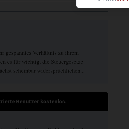
hr gespanntes Verhältnis zu ihrem
en es für wichtig, die Steuergesetze
ächst scheinbar widersprüchlichen...
strierte Benutzer kostenlos.