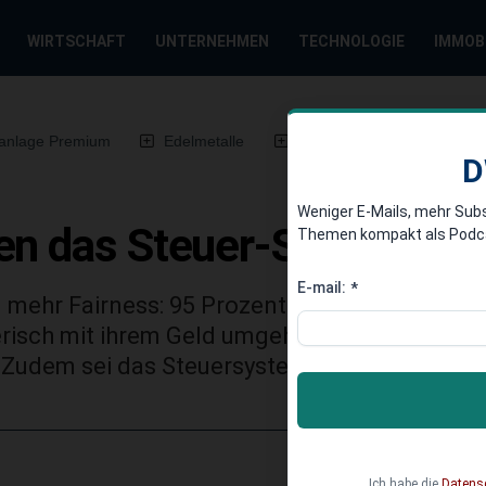
WIRTSCHAFT
UNTERNEHMEN
TECHNOLOGIE
IMMOB
anlage Premium
Edelmetalle
DWN-Magazin
Chin
D
Weniger E-Mails, mehr Sub
en das Steuer-System un
Themen kompakt als Podcast
E-mail:
*
 mehr Fairness: 95 Prozent der Bürger sind de
risch mit ihrem Geld umgeht. 85 Prozent find
 Zudem sei das Steuersystem zu kompliziert 
Ich habe die
Datens