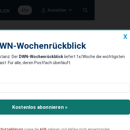
Anmelden
Abo
ILIEN
X
a
DWN-Wochenrückblick
WN-Wochenrückblick
stanz: Der
DWN-Wochenrückblick
liefert 1x/Woche die wichtigsten
gerecht
. Für alle, deren Postfach überläuft.
r der Ansicht, dass der
en ihre persönliche
und ungerecht.
Kostenlos abonnieren »
chutzerklärung
sowie die
AGB
gelesen und erkläre mich einverstanden.