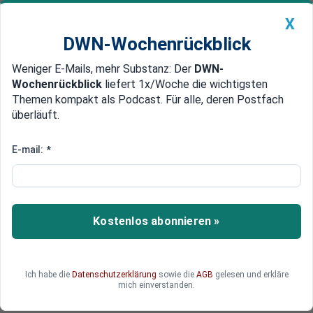
X
DWN-Wochenrückblick
Weniger E-Mails, mehr Substanz: Der
DWN-
Geldanlage Premium
Newsticker
MEIN DWN:
Wochenrückblick
liefert 1x/Woche die wichtigsten
Edelmetalle
DWN-Magazin
China
Themen kompakt als Podcast. Für alle, deren Postfach
überläuft.
DWN-Wochenrückblick
Auto Premium
Connected Car auf dem Vormarsch
E-mail:
*
Markt für vernetzte Autos
wächst jährlich um 30 Prozent
Chip-Hersteller profitieren von der Vernetzung
Kostenlos abonnieren »
von Autos und Computern. In fünf Jahren werden
nahezu alle Fahrzeuge mit einem Bordcomputer
ausgestattet sein. Hersteller und Zulieferer
Ich habe die
Datenschutzerklärung
sowie die
AGB
gelesen und erkläre
werden verstärkt das Ziel von Investoren sein.
mich einverstanden.