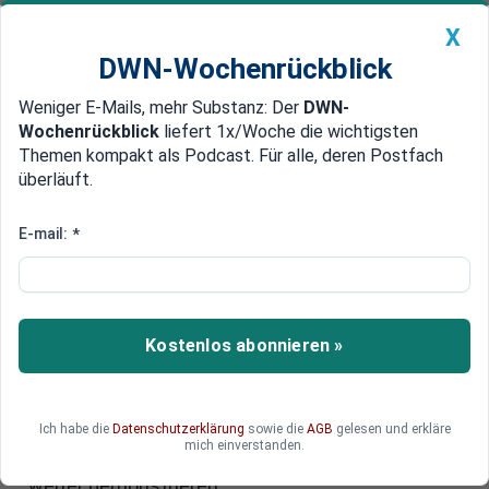
X
DWN-Wochenrückblick
Weniger E-Mails, mehr Substanz: Der
DWN-
Geldanlage Premium
Newsticker
MEIN DWN:
Wochenrückblick
liefert 1x/Woche die wichtigsten
Edelmetalle
DWN-Magazin
China
Themen kompakt als Podcast. Für alle, deren Postfach
überläuft.
DWN-Wochenrückblick
Auto Premium
Chaos in der Ukraine
E-mail:
*
Maidan-Räumung: Schwere
Ausschreitungen in Kiew
In Kiew ist es zu massiven Ausschreitungen
Kostenlos abonnieren »
zwischen städtischen Arbeitern und Maidan-
Demonstranten gekommen. Die von
Bürgermeister Klitschko gesandten Arbeiter
Ich habe die
Datenschutzerklärung
sowie die
AGB
gelesen und erkläre
wollten das Zeltlager der Demonstranten
mich einverstanden.
räumen. Doch diese wollen bis zu den Wahlen
weiter demonstrieren.