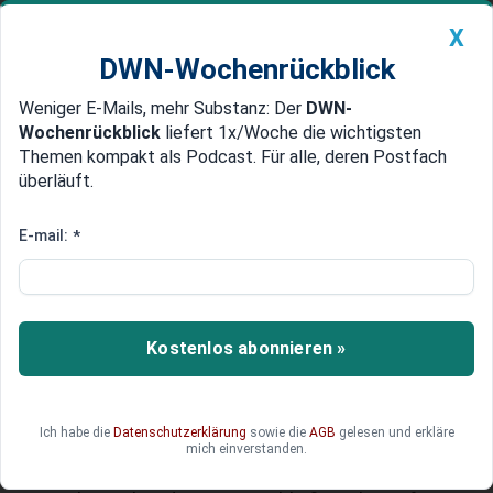
X
DWN-Wochenrückblick
Weniger E-Mails, mehr Substanz: Der
DWN-
Geldanlage Premium
Newsticker
MEIN DWN:
Wochenrückblick
liefert 1x/Woche die wichtigsten
Edelmetalle
DWN-Magazin
China
Themen kompakt als Podcast. Für alle, deren Postfach
überläuft.
DWN-Wochenrückblick
Auto Premium
Wenig Eigenkapital, viel Risiko
E-mail:
*
Finanzaufsicht hat geschlafen:
Depfa-Bank stürzt nach Irland-
Abenteuer ab
Kostenlos abonnieren »
Das Unglück der Depfa nahm seinen Lauf in
Irland: Die Bank wurde nach Irland ausgelagert,
um am globalen Kasino teilnehmen zu können.
Ich habe die
Datenschutzerklärung
sowie die
AGB
gelesen und erkläre
Mit den geringsten Margen erzielt die Bank im
mich einverstanden.
Staatskreditgeschäft die höchste