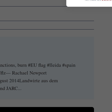
nctions, burn #EU flag #lleida #spain
flz— Rachael Newport
gust 2014Landwirte aus dem
nd JARC...