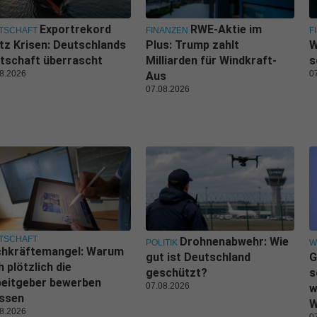
Exportrekord
RWE-Aktie im
TSCHAFT
FINANZEN
F
tz Krisen: Deutschlands
Plus: Trump zahlt
W
tschaft überrascht
Milliarden für Windkraft-
s
8.2026
0
Aus
07.08.2026
TSCHAFT
Drohnenabwehr: Wie
POLITIK
W
chkräftemangel: Warum
gut ist Deutschland
G
h plötzlich die
geschützt?
s
beitgeber bewerben
07.08.2026
w
ssen
W
8.2026
0