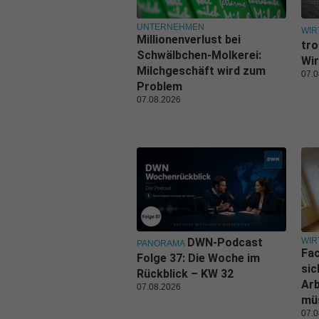
UNTERNEHMEN
WIR
Millionenverlust bei
tro
Schwälbchen-Molkerei:
Wir
Milchgeschäft wird zum
07.0
Problem
07.08.2026
WIR
DWN-Podcast
PANORAMA
Fa
Folge 37: Die Woche im
sic
Rückblick – KW 32
Ar
07.08.2026
mü
07.0