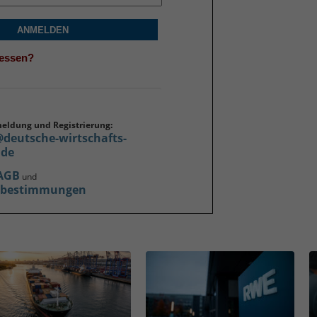
ANMELDEN
gessen?
meldung und Registrierung:
@deutsche-wirtschafts-
.de
AGB
und
zbestimmungen