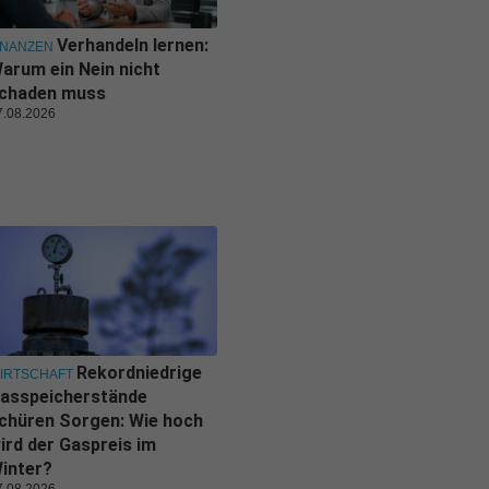
Verhandeln lernen:
INANZEN
arum ein Nein nicht
chaden muss
7.08.2026
Rekordniedrige
IRTSCHAFT
asspeicherstände
chüren Sorgen: Wie hoch
ird der Gaspreis im
inter?
7.08.2026