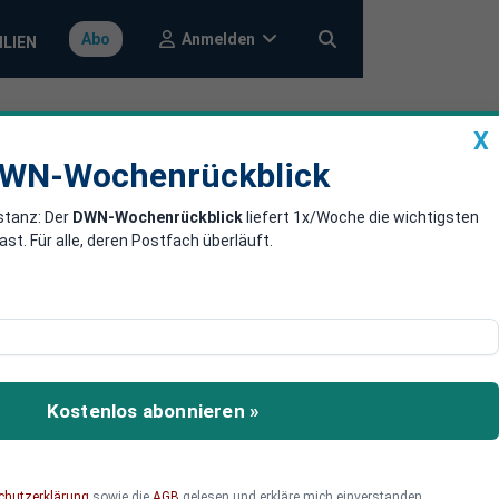
Anmelden
Abo
ILIEN
X
a
DWN-Wochenrückblick
WN-Wochenrückblick
stanz: Der
DWN-Wochenrückblick
liefert 1x/Woche die wichtigsten
panische
. Für alle, deren Postfach überläuft.
re Ernte öffentlich
bot für EU-Gemüse für
Kostenlos abonnieren »
 wenn diese ihre Ernte
chutzerklärung
sowie die
AGB
gelesen und erkläre mich einverstanden.