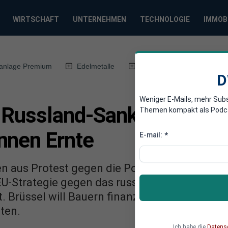
WIRTSCHAFT
UNTERNEHMEN
TECHNOLOGIE
IMMOB
anlage Premium
Edelmetalle
DWN-Magazin
Chin
D
Weniger E-Mails, mehr Sub
 Russland-Sanktionen: S
Themen kompakt als Podcast
nnen Ernte
E-mail:
*
 aus Protest gegen die Politik aus Brüssel ih
 EU-Strategie gegen das russische Import-Ver
. Brüssel will Bauern finanziell entschädigen,
ten.
Ich habe die
Datens