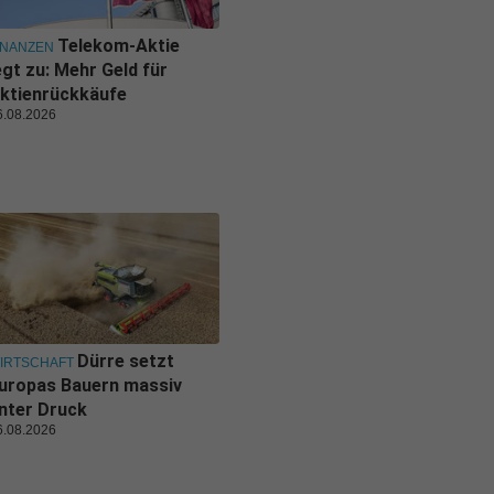
Telekom-Aktie
INANZEN
egt zu: Mehr Geld für
ktienrückkäufe
6.08.2026
Dürre setzt
IRTSCHAFT
uropas Bauern massiv
nter Druck
6.08.2026