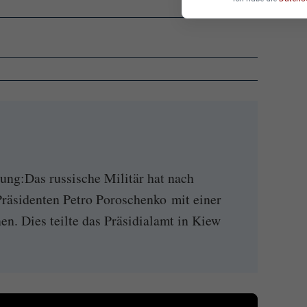
ung:Das russische Militär hat nach
räsidenten Petro Poroschenko mit einer
n. Dies teilte das Präsidialamt in Kiew