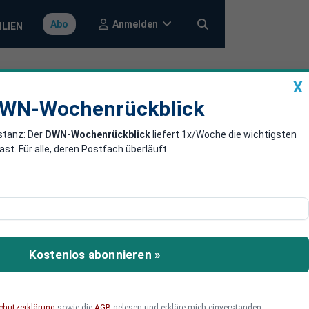
Anmelden
Abo
ILIEN
X
a
DWN-Wochenrückblick
WN-Wochenrückblick
stanz: Der
DWN-Wochenrückblick
liefert 1x/Woche die wichtigsten
ht das Wort
. Für alle, deren Postfach überläuft.
liche Übersetzung eines
 der Meldung gestrichen.
Kostenlos abonnieren »
n aus Kiew beruht, ist
chutzerklärung
sowie die
AGB
gelesen und erkläre mich einverstanden.