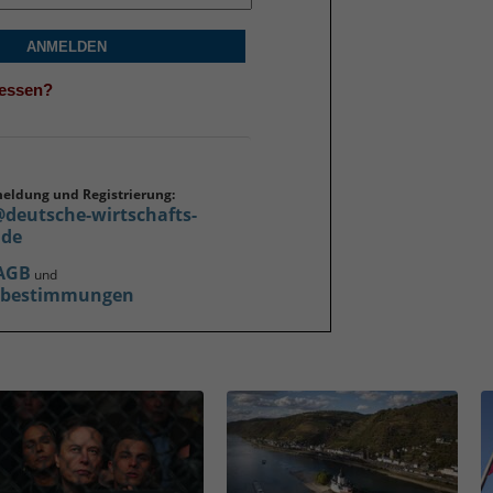
ANMELDEN
gessen?
meldung und Registrierung:
@deutsche-wirtschafts-
.de
AGB
und
zbestimmungen