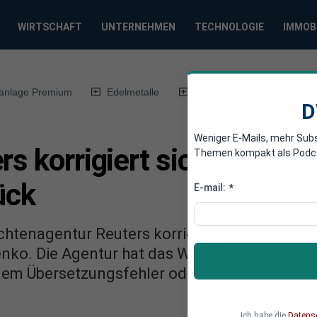
WIRTSCHAFT
UNTERNEHMEN
TECHNOLOGIE
IMMOB
anlage Premium
Edelmetalle
DWN-Magazin
Chin
D
Weniger E-Mails, mehr Sub
rs korrigiert sich und zie
Themen kompakt als Podcast
ück
E-mail:
*
htenagentur Reuters korrigiert ihre ursprüng
ko. Die Agentur hat das Wort „Invasion“ aus
nem Übersetzungsfehler oder einer Interventio
Ich habe die
Datens