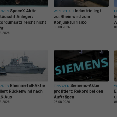
SpaceX-Aktie
Industrie legt
ANZEN
WIRTSCHAFT
F
täuscht Anleger:
zu: Rhein wird zum
l
ordumsatz reicht nicht
Konjunkturrisiko
A
06.08.2026
0
hr
8.2026
Rheinmetall-Aktie
Siemens-Aktie
ANZEN
FINANZEN
W
liert Rückenwind nach
profitiert: Rekord bei den
E
26-Aus
Aufträgen
u
8.2026
06.08.2026
0