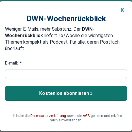
X
DWN-Wochenrückblick
Weniger E-Mails, mehr Substanz: Der
DWN-
Geldanlage Premium
Newsticker
MEIN DWN:
Wochenrückblick
liefert 1x/Woche die wichtigsten
Edelmetalle
DWN-Magazin
China
Themen kompakt als Podcast. Für alle, deren Postfach
überläuft.
DWN-Wochenrückblick
Auto Premium
Noch nicht wirksam
E-mail:
*
Neue Sanktionen gegen
Russland sollen Banken und
Rüstung treffen
Kostenlos abonnieren »
Die EU und die USA machen die Verhängung von
neuen Sanktionen gegen Russland von der Lage
in der Ukraine abhängig. Sollte der
Ich habe die
Datenschutzerklärung
sowie die
AGB
gelesen und erkläre
Waffenstillstand zwischen der ukrainischen
mich einverstanden.
Armee und den Rebellen zustande kommen, sind