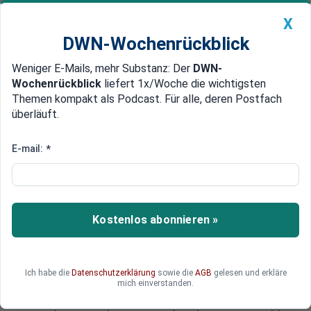
X
DWN-Wochenrückblick
Weniger E-Mails, mehr Substanz: Der
DWN-
Geldanlage Premium
Newsticker
MEIN DWN:
Wochenrückblick
liefert 1x/Woche die wichtigsten
Edelmetalle
DWN-Magazin
China
Themen kompakt als Podcast. Für alle, deren Postfach
überläuft.
DWN-Wochenrückblick
Auto Premium
„Glücklich ist, wer vergisst!“
E-mail:
*
Banken-Krise: Österreichische
Volksbanken AG muss
abgewickelt werden
Kostenlos abonnieren »
Die österreichischen Volksbanken AG muss
abgewickelt werden. Die Bank schafft es vor
dem Stresstest der EZB nicht mehr, genug
Ich habe die
Datenschutzerklärung
sowie die
AGB
gelesen und erkläre
Kapital aufzutreiben. Die Schrottpapiere der
mich einverstanden.
ÖVAG werden in eine Bad Bank ausgelagert.