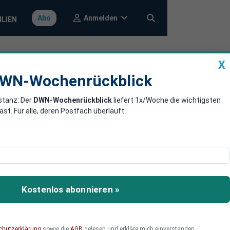
Anmelden
Abo
ILIEN
X
a
DWN-Wochenrückblick
WN-Wochenrückblick
stanz: Der
DWN-Wochenrückblick
liefert 1x/Woche die wichtigsten
to-Krediten
. Für alle, deren Postfach überläuft.
ar massiv Kredite an
n. Die faulen Kredite
Kostenlos abonnieren »
ndite machen konnten. Die
verstreut. Nun droht die
chutzerklärung
sowie die
AGB
gelesen und erkläre mich einverstanden.