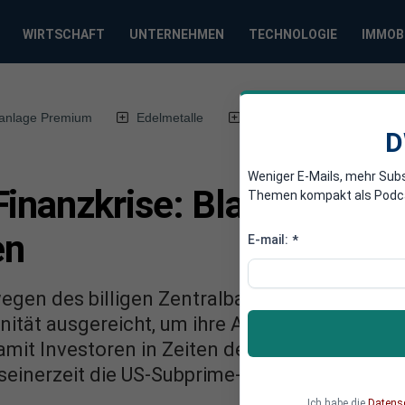
WIRTSCHAFT
UNTERNEHMEN
TECHNOLOGIE
IMMOB
anlage Premium
Edelmetalle
DWN-Magazin
Chin
D
Weniger E-Mails, mehr Sub
inanzkrise: Blase bei Au
Themen kompakt als Podcast
en
E-mail:
*
egen des billigen Zentralbank-Geldes offenb
ität ausgereicht, um ihre Absätze anzukurbel
amit Investoren in Zeiten der Null-Zinsen Re
 seinerzeit die US-Subprime-Kredite, weltweit 
Ich habe die
Datens