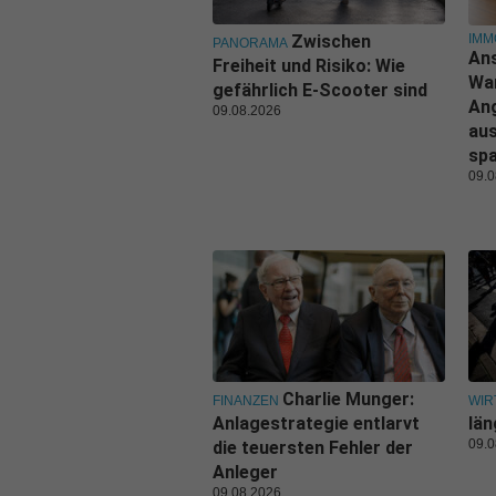
IMM
Zwischen
PANORAMA
Ans
Freiheit und Risiko: Wie
Wa
gefährlich E-Scooter sind
An
09.08.2026
aus
sp
09.0
Charlie Munger:
FINANZEN
WIR
Anlagestrategie entlarvt
län
09.0
die teuersten Fehler der
Anleger
09.08.2026