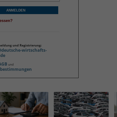
ANMELDEN
gessen?
meldung und Registrierung:
@deutsche-wirtschafts-
.de
AGB
und
zbestimmungen