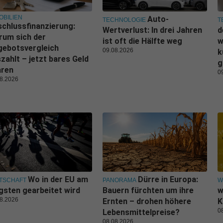
OBILIEN
Auto-
TECHNOLOGIE
T
chlussfinanzierung:
Wertverlust: In drei Jahren
d
rum sich der
ist oft die Hälfte weg
w
gebotsvergleich
09.08.2026
k
zahlt – jetzt bares Geld
g
aren
0
8.2026
Wo in der EU am
Dürre in Europa:
TSCHAFT
PANORAMA
W
gsten gearbeitet wird
Bauern fürchten um ihre
w
8.2026
Ernten – drohen höhere
K
0
Lebensmittelpreise?
08.08.2026