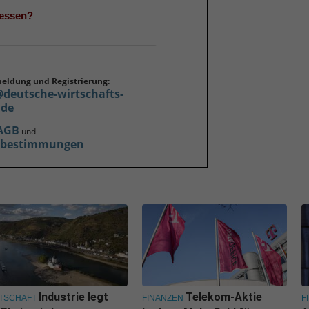
gessen?
meldung und Registrierung:
@deutsche-wirtschafts-
.de
AGB
und
zbestimmungen
Industrie legt
Telekom-Aktie
TSCHAFT
FINANZEN
F