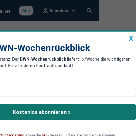
Anmelden
Abo
ILIEN
X
a
DWN-Wochenrückblick
WN-Wochenrückblick
stanz: Der
DWN-Wochenrückblick
liefert 1x/Woche die wichtigsten
n den
. Für alle, deren Postfach überläuft.
er EU trotzdem sehr
nliegen. In den anderen
Kostenlos abonnieren »
ng.
chutzerklärung
sowie die
AGB
gelesen und erkläre mich einverstanden.