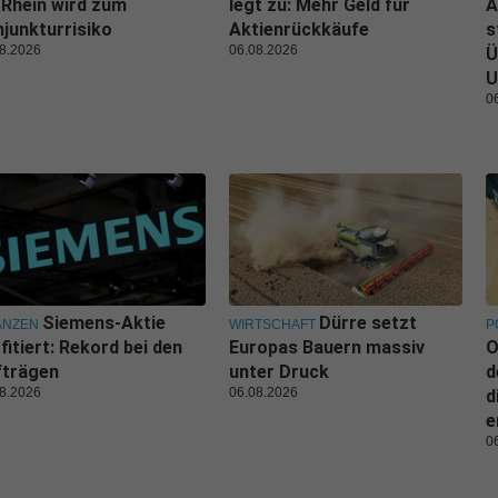
 Rhein wird zum
legt zu: Mehr Geld für
A
junkturrisiko
Aktienrückkäufe
s
8.2026
06.08.2026
Ü
U
0
Siemens-Aktie
Dürre setzt
ANZEN
WIRTSCHAFT
P
fitiert: Rekord bei den
Europas Bauern massiv
O
fträgen
unter Druck
d
8.2026
06.08.2026
d
e
0