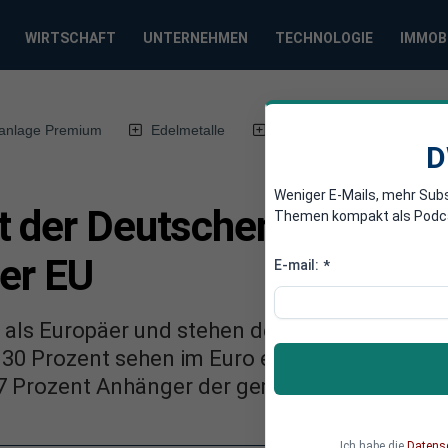
WIRTSCHAFT
UNTERNEHMEN
TECHNOLOGIE
IMMOB
anlage Premium
Edelmetalle
DWN-Magazin
Chin
D
Weniger E-Mails, mehr Sub
t der Deutschen vertraue
Themen kompakt als Podcast
der EU
E-mail:
*
 als Europäer und stehen den Institutionen d
 30 Prozent sehen im Euro ein persönliches A
 17 Prozent Anhänger der gemeinsamen Währu
Ich habe die
Datens