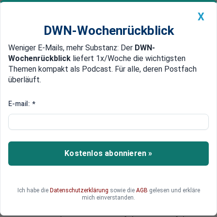
X
DWN-Wochenrückblick
Weniger E-Mails, mehr Substanz: Der
DWN-
Geldanlage Premium
Newsticker
MEIN DWN:
Wochenrückblick
liefert 1x/Woche die wichtigsten
Edelmetalle
DWN-Magazin
China
Themen kompakt als Podcast. Für alle, deren Postfach
überläuft.
DWN-Wochenrückblick
Auto Premium
EU-Projekt „MyCopter“
E-mail:
*
EU bereitet sich auf
Massenverkehr mit Flugautos
vor
Kostenlos abonnieren »
Ein EU-Projekt testet die Umsetzbarkeit von
automatisierten Personal-Fliegern, die Autos im
Stadt-Verkehr ersetzen sollen. Mit Mini-
Ich habe die
Datenschutzerklärung
sowie die
AGB
gelesen und erkläre
Helicoptern soll Verkehrsstau gemindert und
mich einverstanden.
Luftraum als Transportweg genutzt werden. Ein