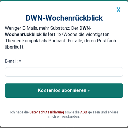
X
DWN-Wochenrückblick
Weniger E-Mails, mehr Substanz: Der
DWN-
Geldanlage Premium
Newsticker
MEIN DWN:
Wochenrückblick
liefert 1x/Woche die wichtigsten
Edelmetalle
DWN-Magazin
China
Themen kompakt als Podcast. Für alle, deren Postfach
überläuft.
DWN-Wochenrückblick
Auto Premium
Hohe Arbeitslosigkeit
E-mail:
*
Griechenland: Ausschreitungen
zwischen Studenten und der
Polizei
Kostenlos abonnieren »
Am Donnerstag ist es in Athen zu
Zusammenstößen zwischen der Polizei und
Studenen gekommen. Die Studenten wollten in
Ich habe die
Datenschutzerklärung
sowie die
AGB
gelesen und erkläre
Andacht an die Opfer des ehemaligen Militär-
mich einverstanden.
Regimes demonstrieren. Gleichzeitig meldet