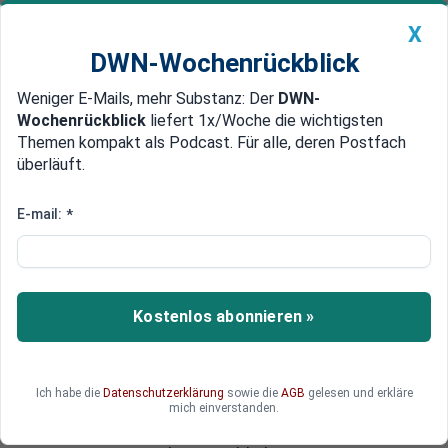
X
DWN-Wochenrückblick
Weniger E-Mails, mehr Substanz: Der
DWN-
Geldanlage Premium
Newsticker
MEIN DWN:
Wochenrückblick
liefert 1x/Woche die wichtigsten
Edelmetalle
DWN-Magazin
China
Themen kompakt als Podcast. Für alle, deren Postfach
überläuft.
DWN-Wochenrückblick
Auto Premium
Keine Strafen für Manager
E-mail:
*
Banken in den USA:
Whistleblowerin kämpft gegen
ein Kartell des Schweigens
Kostenlos abonnieren »
Nach der Finanzkrise kauften sich die Banken mit
hohen Strafzahlungen von allen
Anschuldigungen frei. Die US-Justiz nutzte die
Ich habe die
Datenschutzerklärung
sowie die
AGB
gelesen und erkläre
Gelegenheit, um die Staatskassen zu füllen und
mich einverstanden.
sich als Sieger im Kampf gegen die Banken zu