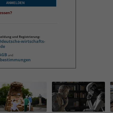
ANMELDEN
gessen?
meldung und Registrierung:
@deutsche-wirtschafts-
.de
AGB
und
zbestimmungen