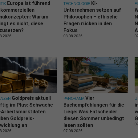
Europa ist führend
KI-
ITIK
TECHNOLOGIE
F
 kommerziellen
Unternehmen setzen auf
W
imakonzepten: Warum
Philosophen – ethische
N
ingt es nicht, diese
Fragen rücken in den
N
zusetzen?
Fokus
A
8.2026
08.08.2026
0
Goldpreis aktuell
Vier
ANZEN
PANORAMA
U
ftig im Plus: Schwache
Buchempfehlungen für die
i
-Arbeitsmarktdaten
Liege: Was Entscheider
v
iben Goldpreis-
diesen Sommer unbedingt
G
0
wicklung an
lesen sollten
8.2026
07.08.2026