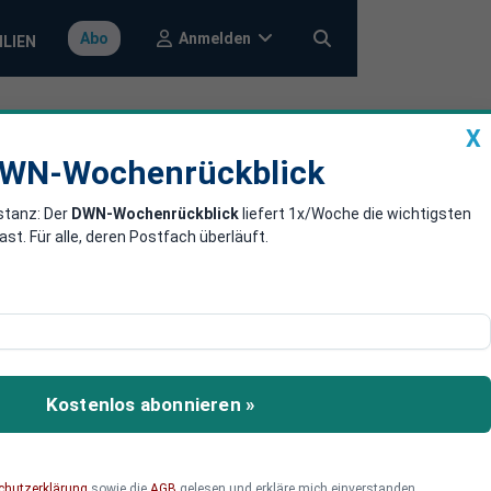
Anmelden
Abo
ILIEN
X
a
DWN-Wochenrückblick
WN-Wochenrückblick
stanz: Der
DWN-Wochenrückblick
liefert 1x/Woche die wichtigsten
 militärische
. Für alle, deren Postfach überläuft.
 ramponiertes Militär-
. Ob es wirklich einen
Kostenlos abonnieren »
land beschuldigt, die Lage
ag mit Marine-Manövern.
chutzerklärung
sowie die
AGB
gelesen und erkläre mich einverstanden.