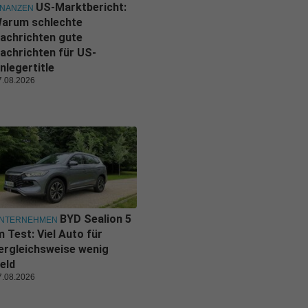
US-Marktbericht:
INANZEN
arum schlechte
achrichten gute
achrichten für US-
nlegertitle
7.08.2026
BYD Sealion 5
NTERNEHMEN
m Test: Viel Auto für
ergleichsweise wenig
eld
7.08.2026