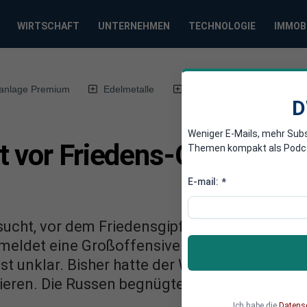
WIRTSCHAFT
UNTERNEHMEN
TECHNOLOGIE
IMMOB
anlage Premium
Edelmetalle
DWN-Magazin
Chin
D
Weniger E-Mails, mehr Sub
 vor Friedens-Gipfel neue
Themen kompakt als Podcast
E-mail:
*
sucht, vor dem Friedensgipfel am Mittwoch ihr
meldet eine Großoffensive gegen die Rebellen
st unklar. Bisher hatte der Westen stets Russ
ieren. Die Russen begnügten sich am Dienst
Ich habe die
Datens