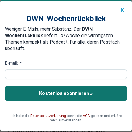
X
DWN-Wochenrückblick
Weniger E-Mails, mehr Substanz: Der
DWN-
Geldanlage Premium
Newsticker
MEIN DWN:
Wochenrückblick
liefert 1x/Woche die wichtigsten
Edelmetalle
DWN-Magazin
China
Themen kompakt als Podcast. Für alle, deren Postfach
überläuft.
DWN-Wochenrückblick
Auto Premium
Kiew: Demonstration der
E-mail:
*
Regierung zum Maidan mit
Gauck und Timoschenko
Kostenlos abonnieren »
In Kiew haben die Regierung, der polnische EU-
Präsident und Bundespräsident Joachim Gauck
an einer Demo in Erinnerung an die Maidan-
Gewalt teilgenommen. Mit dabei die umstrittene
Ich habe die
Datenschutzerklärung
sowie die
AGB
gelesen und erkläre
mich einverstanden.
Oligarchin Julia Timoschenko. Die Amerikaner
hielten sich mit offiziellen Gesten zurück.