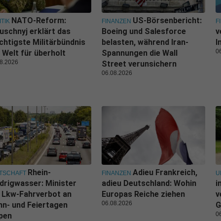
NATO-Reform:
US-Börsenbericht:
ITIK
FINANZEN
F
uschnyj erklärt das
Boeing und Salesforce
v
htigste Militärbündnis
belasten, während Iran-
I
0
 Welt für überholt
Spannungen die Wall
8.2026
Street verunsichern
06.08.2026
Rhein-
Adieu Frankreich,
TSCHAFT
FINANZEN
U
drigwasser: Minister
adieu Deutschland: Wohin
i
l Lkw-Fahrverbot an
Europas Reiche ziehen
v
06.08.2026
n- und Feiertagen
G
0
pen