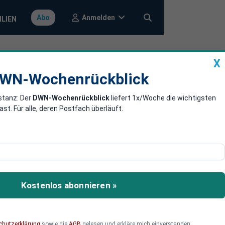
Anmelden
Abo
ILIEN
X
a
DWN-Wochenrückblick
WN-Wochenrückblick
stanz: Der
DWN-Wochenrückblick
liefert 1x/Woche die wichtigsten
lante nie eine
. Für alle, deren Postfach überläuft.
z der Nato in Fragen der
u keinem Zeitpunkt
Kostenlos abonnieren »
Doch die französischen
chutzerklärung
sowie die
AGB
gelesen und erkläre mich einverstanden.