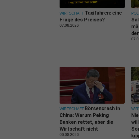
Taxifahren: eine
WIRTSCHAFT
POL
Frage des Preises?
Sal
07.08.2026
mäc
der
07.0
Börsencrash in
WIRTSCHAFT
WIR
China: Warum Peking
Nie
Banken rettet, aber die
wil
Wirtschaft nicht
Son
06.08.2026
kip