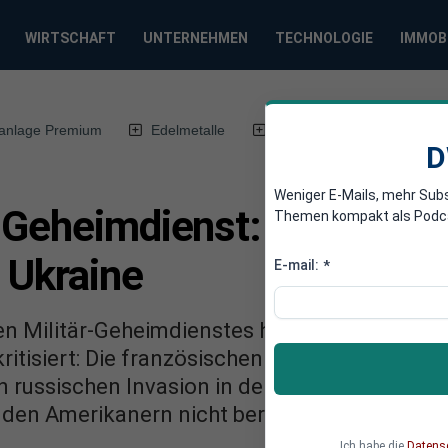
WIRTSCHAFT
UNTERNEHMEN
TECHNOLOGIE
IMMOB
anlage Premium
Edelmetalle
DWN-Magazin
Chin
D
Weniger E-Mails, mehr Sub
 Geheimdienst: Russland p
Themen kompakt als Podcast
r Ukraine
E-mail:
*
en Militär-Geheimdienstes hat die US-Dominan
ritisiert: Die französischen Dienste hätten z
 russischen Invasion in der Ukraine gehabt. 
den Amerikanern nicht berücksichtigt.
Ich habe die
Datens