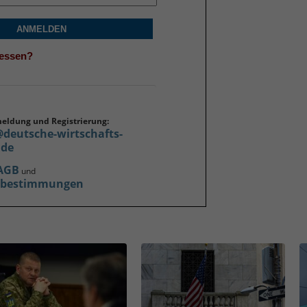
ANMELDEN
gessen?
meldung und Registrierung:
@deutsche-wirtschafts-
.de
AGB
und
zbestimmungen