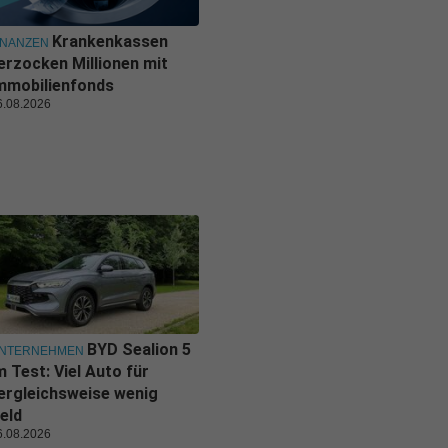
Krankenkassen
INANZEN
erzocken Millionen mit
mmobilienfonds
6.08.2026
BYD Sealion 5
NTERNEHMEN
m Test: Viel Auto für
ergleichsweise wenig
eld
6.08.2026