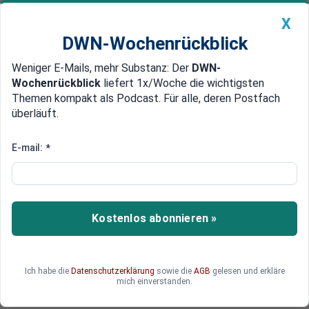
X
DWN-Wochenrückblick
Weniger E-Mails, mehr Substanz: Der
DWN-
Geldanlage Premium
Newsticker
MEIN DWN:
Wochenrückblick
liefert 1x/Woche die wichtigsten
Edelmetalle
DWN-Magazin
China
Themen kompakt als Podcast. Für alle, deren Postfach
überläuft.
DWN-Wochenrückblick
Auto Premium
US-Autos als Kostenrisiko: Wie
E-mail:
*
die Kfz-Steuer Käufer in Europa
belastet
Kostenlos abonnieren »
Importierte US-Autos werden durch Kfz-Steuer,
CO₂-Werte und Einzelgenehmigung für viele
Käufer zu einer finanziellen Belastung. Warum
kann ein bereits zugelassenes Fahrzeug plötzlich
Ich habe die
Datenschutzerklärung
sowie die
AGB
gelesen und erkläre
mich einverstanden.
deutlich höhere Kosten auslösen?