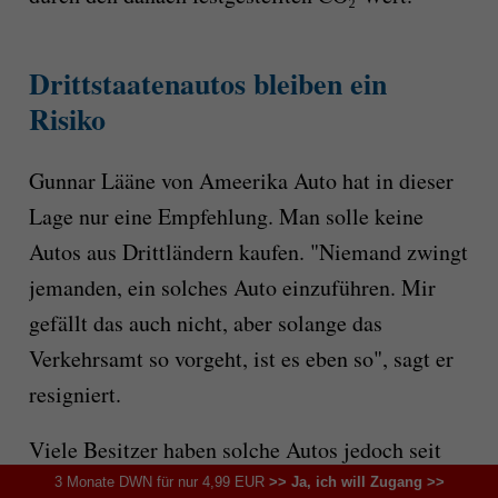
Drittstaatenautos bleiben ein
Risiko
Gunnar Lääne von Ameerika Auto hat in dieser
Lage nur eine Empfehlung. Man solle keine
Autos aus Drittländern kaufen. "Niemand zwingt
jemanden, ein solches Auto einzuführen. Mir
gefällt das auch nicht, aber solange das
Verkehrsamt so vorgeht, ist es eben so", sagt er
resigniert.
Viele Besitzer haben solche Autos jedoch seit
Jahren, Sergei ist nur ein Beispiel. Durch neue
3 Monate DWN für nur 4,99 EUR
>> Ja, ich will Zugang >>