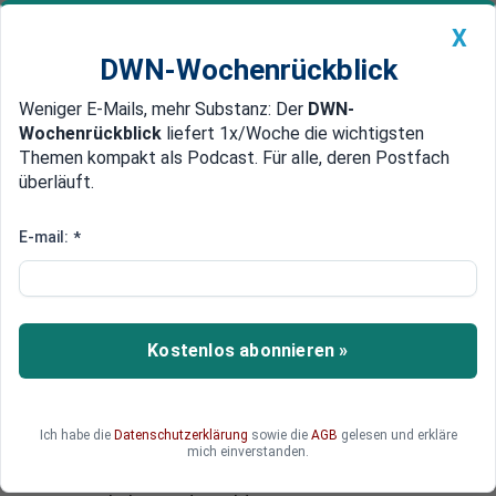
X
DWN-Wochenrückblick
Weniger E-Mails, mehr Substanz: Der
DWN-
Geldanlage Premium
Newsticker
MEIN DWN:
Wochenrückblick
liefert 1x/Woche die wichtigsten
Edelmetalle
DWN-Magazin
China
Themen kompakt als Podcast. Für alle, deren Postfach
überläuft.
DWN-Wochenrückblick
Auto Premium
Wegen staatlicher Förderungen
E-mail:
*
Preis-Explosion: Großkonzerne
kaufen Bauern das Ackerland
weg
Kostenlos abonnieren »
Die Ackerpreise in der Uckermark erleben derzeit
eine Preis-Explosion. Während Kleinbauern nicht
mehr für die Pacht aufkommen können, kaufen
Ich habe die
Datenschutzerklärung
sowie die
AGB
gelesen und erkläre
Großkonzerne Ackerflächen auf. Durch den
mich einverstanden.
Einsatz von alternativen Technologien erhalten