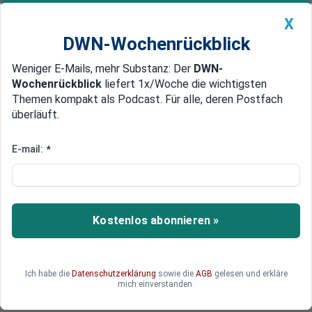
X
DWN-Wochenrückblick
Weniger E-Mails, mehr Substanz: Der
DWN-
Geldanlage Premium
Newsticker
MEIN DWN:
Wochenrückblick
liefert 1x/Woche die wichtigsten
Edelmetalle
DWN-Magazin
China
Themen kompakt als Podcast. Für alle, deren Postfach
überläuft.
DWN-Wochenrückblick
Auto Premium
Tim Cook protestiert
E-mail:
*
Apple kritisiert Google wegen
massivem Sammeln von Daten
Der US-Technologiekonzern Apple kritisiert das
Kostenlos abonnieren »
Sammeln von Nutzer-Daten im Internet. Zuvor
hatte Google einen Gratis-Fotodienst eingeführt.
Apple-Chef Tim Cook sagt, dass diese Art von
Ich habe die
Datenschutzerklärung
sowie die
AGB
gelesen und erkläre
Angeboten es es nicht Wert seien, Google alle
mich einverstanden.
möglichen persönlichen Daten zu überlassen.