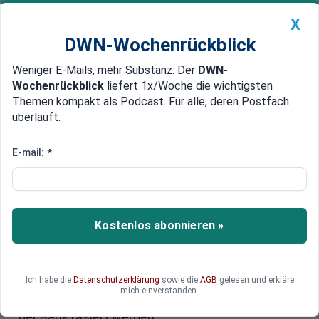
X
DWN-Wochenrückblick
Weniger E-Mails, mehr Substanz: Der
DWN-
Geldanlage Premium
Newsticker
MEIN DWN:
Wochenrückblick
liefert 1x/Woche die wichtigsten
Edelmetalle
DWN-Magazin
China
Themen kompakt als Podcast. Für alle, deren Postfach
überläuft.
DWN-Wochenrückblick
Auto Premium
Sparer an Verlusten beteiligen
E-mail:
*
EU-Kommission in Sorge um
Banken in Frankreich und Italien
Die EU-Kommission sorgt sich offenbar um den
Kostenlos abonnieren »
Zustand der Banken in Italien und Frankreich und
hat die Staaten aufgefordert, die Regeln zur
Gläubigerbeteiligung innerhalb von zwei Monaten
Ich habe die
Datenschutzerklärung
sowie die
AGB
gelesen und erkläre
umzusetzen. Diese Regeln sehen vor, dass
mich einverstanden.
Sparguthaben über 100.000 Euro bei einer Pleite
der Bank rasiert werden.