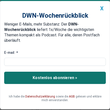
X
DWN-Wochenrückblick
Weniger E-Mails, mehr Substanz: Der
DWN-
Geldanlage Premium
Newsticker
MEIN DWN:
Wochenrückblick
liefert 1x/Woche die wichtigsten
Edelmetalle
DWN-Magazin
China
Themen kompakt als Podcast. Für alle, deren Postfach
überläuft.
DWN-Wochenrückblick
Auto Premium
Festung Europa macht dicht
E-mail:
*
Gegen Flüchtlinge: EU beschließt
umfassenden Militär-Einsatz im
Mittelmeer
Kostenlos abonnieren »
Offiziell hat die EU den Gipfel am Montag zu
Griechenland einberufen. Doch nun wird der
wahre Grund deutlich: Die EU-Staatschefs haben
Ich habe die
Datenschutzerklärung
sowie die
AGB
gelesen und erkläre
einen umfassenden Militäreinsatz gegen die
mich einverstanden.
Flüchtlingsboote im Mittelmeer beschlossen. Mit