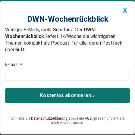
X
DWN-Wochenrückblick
Weniger E-Mails, mehr Substanz: Der
DWN-
Geldanlage Premium
Newsticker
MEIN DWN:
Wochenrückblick
liefert 1x/Woche die wichtigsten
Edelmetalle
DWN-Magazin
China
Themen kompakt als Podcast. Für alle, deren Postfach
überläuft.
DWN-Wochenrückblick
Auto Premium
Minus 13 Cent
E-mail:
*
Ölpreise leicht gefallen
Die Ölpreise sind am Freitag gesunken. Ein Barrel
(159 Liter) der Nordseesorte Brent zur Lieferung
Kostenlos abonnieren »
im August kostete im frühen Handel 61,94 US-
Dollar.
Ich habe die
Datenschutzerklärung
sowie die
AGB
gelesen und erkläre
mich einverstanden.
Deutsche Wirtschaftsnachrichten