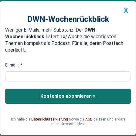
X
DWN-Wochenrückblick
Weniger E-Mails, mehr Substanz: Der
DWN-
Geldanlage Premium
Newsticker
MEIN DWN:
Wochenrückblick
liefert 1x/Woche die wichtigsten
Edelmetalle
DWN-Magazin
China
Themen kompakt als Podcast. Für alle, deren Postfach
überläuft.
DWN-Wochenrückblick
Auto Premium
Für 10.000 Dollar
E-mail:
*
IT-Tuning: Start-up rüstet
normale Pkw mit Auto-Pilot auf
Ein US-Start-up wandelt gewöhnliche Pkw mit
Kostenlos abonnieren »
Kamera- und Sensortechnologie nachträglich zu
selbstfahrenden Autos um. Die Fahrzeuge
werden mit einem Auto-Pilot-System
Ich habe die
Datenschutzerklärung
sowie die
AGB
gelesen und erkläre
ausgestattet - dies kostet rund 10.000 Dollar.
mich einverstanden.