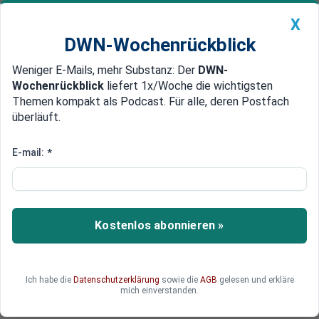
X
DWN-Wochenrückblick
Weniger E-Mails, mehr Substanz: Der
DWN-
Geldanlage Premium
Newsticker
MEIN DWN:
Wochenrückblick
liefert 1x/Woche die wichtigsten
Edelmetalle
DWN-Magazin
China
Themen kompakt als Podcast. Für alle, deren Postfach
überläuft.
DWN-Wochenrückblick
Auto Premium
Brückenfinanzierung und Druck
E-mail:
*
Weiter auf dem falschen Weg:
Euro-Retter verlangen mehr
Austerität
Kostenlos abonnieren »
Die Euro-Gruppe hat einen Text vorbereitet, der
mehr Austerität für Griechenland vorsieht. Alexis
Tsipras dürfte dennoch zustimmen - weil die
Ich habe die
Datenschutzerklärung
sowie die
AGB
gelesen und erkläre
Alternative der totale Zusammenbruch ist.
mich einverstanden.