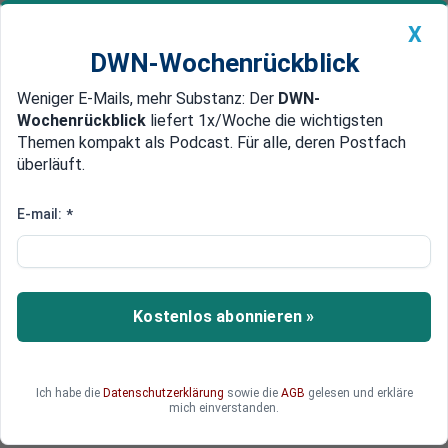
X
DWN-Wochenrückblick
Weniger E-Mails, mehr Substanz: Der
DWN-
Geldanlage Premium
Newsticker
MEIN DWN:
Wochenrückblick
liefert 1x/Woche die wichtigsten
Edelmetalle
DWN-Magazin
China
Themen kompakt als Podcast. Für alle, deren Postfach
überläuft.
DWN-Wochenrückblick
Auto Premium
Situation eskaliert
E-mail:
*
Tausende Flüchtlinge
durchbrechen griechisch-
mazedonische Grenze
Kostenlos abonnieren »
Tausende Flüchtlinge haben am Samstag die
griechisch-mazedonische Grenze durchbrochen
und sind in die frühere jugoslawische Teilrepublik
Ich habe die
Datenschutzerklärung
sowie die
AGB
gelesen und erkläre
eingedrungen. Gleichzeitig gerieten bis zu 3.000
mich einverstanden.
Flüchtlinge auf dem Mittelmeer in Seenot.