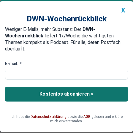
X
DWN-Wochenrückblick
Weniger E-Mails, mehr Substanz: Der
DWN-
Geldanlage Premium
Newsticker
MEIN DWN:
Wochenrückblick
liefert 1x/Woche die wichtigsten
Edelmetalle
DWN-Magazin
China
Themen kompakt als Podcast. Für alle, deren Postfach
überläuft.
DWN-Wochenrückblick
Auto Premium
Etwa 1,4 Millionen Menschen
E-mail:
*
1,4 Millionen Katalanen
demonstrieren für
Unabhängigkeit von Spanien
Kostenlos abonnieren »
In Barcelona und anderen katalanischen Städten
haben etwa 1,4 Millionen Menschen für die
Unabhängigkeit Kataloniens von Spanien
Ich habe die
Datenschutzerklärung
sowie die
AGB
gelesen und erkläre
demonstriert. Damit dürfte sich der Konflikt mit
mich einverstanden.
der Regierung in Madrid verschärfen.