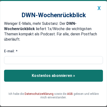
X
DWN-Wochenrückblick
Weniger E-Mails, mehr Substanz: Der
DWN-
Geldanlage Premium
Newsticker
MEIN DWN:
Wochenrückblick
liefert 1x/Woche die wichtigsten
Edelmetalle
DWN-Magazin
China
Themen kompakt als Podcast. Für alle, deren Postfach
überläuft.
DWN-Wochenrückblick
Auto Premium
Gegen Berliner Pläne
E-mail:
*
Bayern lehnt Zwangs-
Vermietungen für Flüchtlinge
kategorisch ab
Kostenlos abonnieren »
Bayern lehnt die zwangsweise Vermietung von
leerstehenden privaten Gebäuden zur
Unterbringung von Flüchtlingen ab. Solche Pläne
Ich habe die
Datenschutzerklärung
sowie die
AGB
gelesen und erkläre
gäbe es in Berlin, sagte Ministerpräsident
mich einverstanden.
Seehofer.