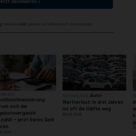
Jetzt abonnieren »
g
sowie die
AGB
gelesen und erkläre mich einverstanden.
OBILIEN
Auto-
TECHNOLOGIE
T
chlussfinanzierung:
Wertverlust: In drei Jahren
d
rum sich der
ist oft die Hälfte weg
w
gebotsvergleich
09.08.2026
k
zahlt – jetzt bares Geld
g
aren
0
8.2026