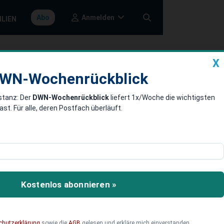
Anmelden
Abo
ILIEN
X
a
DWN-Wochenrückblick
WN-Wochenrückblick
stanz: Der
DWN-Wochenrückblick
liefert 1x/Woche die wichtigsten
ranche
. Für alle, deren Postfach überläuft.
ahme gekommen. Neben
den des Erdgaslieferanten
Kostenlos abonnieren »
chutzerklärung
sowie die
AGB
gelesen und erkläre mich einverstanden.