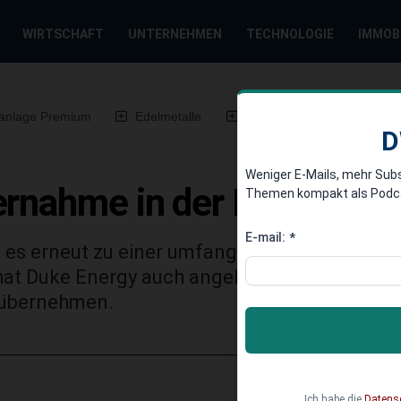
WIRTSCHAFT
UNTERNEHMEN
TECHNOLOGIE
IMMOB
anlage Premium
Edelmetalle
DWN-Magazin
Chin
D
Weniger E-Mails, mehr Sub
ernahme in der Erdgas-B
Themen kompakt als Podcast
E-mail:
*
ist es erneut zu einer umfangreichen Übern
 hat Duke Energy auch angekündigt, die Schul
 übernehmen.
Ich habe die
Datens