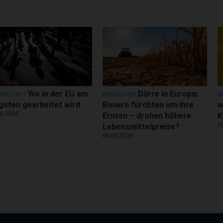
Wo in der EU am
Dürre in Europa:
TSCHAFT
PANORAMA
W
gsten gearbeitet wird
Bauern fürchten um ihre
w
8.2026
Ernten – drohen höhere
K
0
Lebensmittelpreise?
08.08.2026