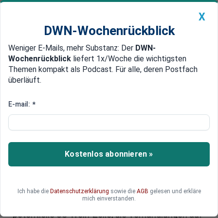
X
DWN-Wochenrückblick
Weniger E-Mails, mehr Substanz: Der
DWN-
Geldanlage Premium
Newsticker
MEIN DWN:
Wochenrückblick
liefert 1x/Woche die wichtigsten
Edelmetalle
DWN-Magazin
China
Themen kompakt als Podcast. Für alle, deren Postfach
überläuft.
DWN-Wochenrückblick
Auto Premium
Zölle auf Wein? Deutsche Winzer
E-mail:
*
blicken mit Sorge auf mögliche
US-Zölle
Kostenlos abonnieren »
Strafzölle in Höhe von 200 Prozent auf
Weinimporte aus der EU – mit diesem Szenario
hatte US-Präsident Donald Trump noch im April
gedroht. Doch wie schlimm kommt es wirklich?
Ich habe die
Datenschutzerklärung
sowie die
AGB
gelesen und erkläre
mich einverstanden.
Deutsche Winzer blicken jedenfalls mit Sorge auf
potentielle US-Wein-Zölle, die Verhandlungen auf