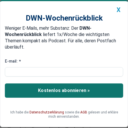
X
DWN-Wochenrückblick
Weniger E-Mails, mehr Substanz: Der
DWN-
Geldanlage Premium
Newsticker
MEIN DWN:
Wochenrückblick
liefert 1x/Woche die wichtigsten
Edelmetalle
DWN-Magazin
China
Themen kompakt als Podcast. Für alle, deren Postfach
überläuft.
DWN-Wochenrückblick
Auto Premium
Die drei größten Tops und Flops
E-mail:
*
im MDax 2025
Der MDax hat 2025 Anlegern wieder Hoffnung
gemacht: Mit einem Plus von 19,65 Prozent
Kostenlos abonnieren »
wuchs der Index mittelgroßer Unternehmen,
während Einzelwerte wie Thyssenkrupp, Renk
und Hochtief regelrechte Sprünge vollzogen. Die
Ich habe die
Datenschutzerklärung
sowie die
AGB
gelesen und erkläre
Gründe reichen vom Rüstungsboom über
mich einverstanden.
Infrastrukturinvestitionen bis hin zu globalen