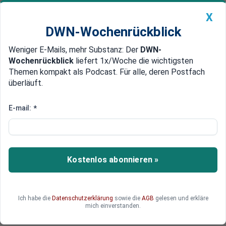
X
DWN-Wochenrückblick
Weniger E-Mails, mehr Substanz: Der
DWN-
Geldanlage Premium
Newsticker
MEIN DWN:
Wochenrückblick
liefert 1x/Woche die wichtigsten
Edelmetalle
DWN-Magazin
China
Themen kompakt als Podcast. Für alle, deren Postfach
überläuft.
DWN-Wochenrückblick
Auto Premium
Südländer vorne
E-mail:
*
Crash-Gefahr: Banken in Europa
sitzen auf zu vielen faulen
Krediten
Kostenlos abonnieren »
Europäische Banken haben notleidende Kredite
im Volumen von 826 Milliarden Euro in ihren
Bilanzen. Besonders betroffen sind Banken aus
Ich habe die
Datenschutzerklärung
sowie die
AGB
gelesen und erkläre
Portugal, Griechenland, Italien und Zypern.
mich einverstanden.